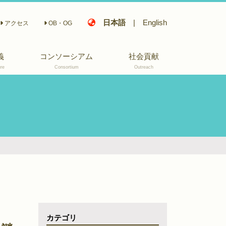
日本語
|
English
アクセス
OB・OG
義
コンソーシアム
社会貢献
re
Consortium
Outreach
座長挨拶
活動概要
活動報告会
部会構成
メンバー
関連記事
カテゴリ