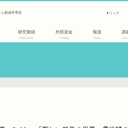
テム創成学専攻
リンク
研究業績
外部資金
報道
講
Publications
Funding
Press
Lectu
2011〜2015
2010以前
和文誌
著書, 解説, 報告等