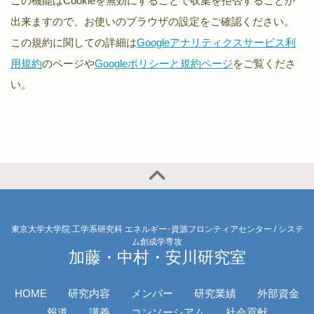
この機能はCookieを無効にすることで収集を拒否することが
出来ますので、お使いのブラウザの設定をご確認ください。
この規約に関しての詳細は
Googleアナリティクスサービス利
用規約
のページや
Googleポリシーと規約ページ
をご覧くださ
い。
東京大学大学院 工学系研究科 エネルギー･資源フロンティアセンター / システ
ム創成学専攻
加藤・中村・安川研究室
HOME
研究内容
メンバー
研究業績
外部資金
報道
講義
コンソーシアム
社会貢献