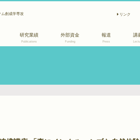
テム創成学専攻
リンク
研究業績
外部資金
報道
講
Publications
Funding
Press
Lectu
2011〜2015
2010以前
和文誌
著書, 解説, 報告等