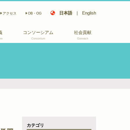
日本語
|
English
アクセス
OB・OG
義
コンソーシアム
社会貢献
re
Consortium
Outreach
座長挨拶
活動概要
活動報告会
部会構成
メンバー
関連記事
カテゴリ