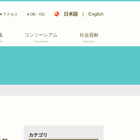
日本語
|
English
アクセス
OB・OG
義
コンソーシアム
社会貢献
re
Consortium
Outreach
座長挨拶
活動概要
活動報告会
部会構成
メンバー
関連記事
カテゴリ