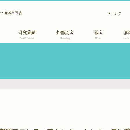
テム創成学専攻
リンク
研究業績
外部資金
報道
講
Publications
Funding
Press
Lectu
2011〜2015
2010以前
和文誌
著書, 解説, 報告等